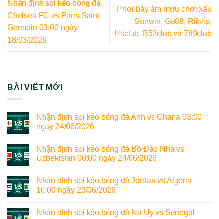
Nhận định soi kèo bóng đá
Phơi bày âm mưu chơi xấu
Chelsea FC vs Paris Saint
Sunwin, Go88, Rikvip,
Germain 03:00 ngày
Hitclub, B52club và 789club
18/03/2026
BÀI VIẾT MỚI
Nhận định soi kèo bóng đá Anh vs Ghana 03:00
ngày 24/06/2026
Nhận định soi kèo bóng đá Bồ Đào Nha vs
Uzbekistan 00:00 ngày 24/06/2026
Nhận định soi kèo bóng đá Jordan vs Algeria
10:00 ngày 23/06/2026
Nhận định soi kèo bóng đá Na Uy vs Senegal