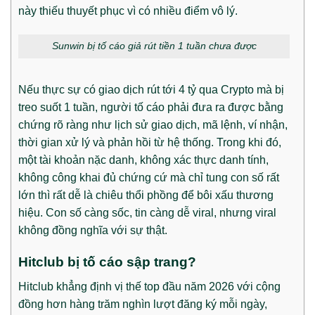
này thiếu thuyết phục vì có nhiều điểm vô lý.
Sunwin bị tố cáo giả rút tiền 1 tuần chưa được
Nếu thực sự có giao dịch rút tới 4 tỷ qua Crypto mà bị
treo suốt 1 tuần, người tố cáo phải đưa ra được bằng
chứng rõ ràng như lịch sử giao dịch, mã lệnh, ví nhận,
thời gian xử lý và phản hồi từ hệ thống. Trong khi đó,
một tài khoản nặc danh, không xác thực danh tính,
không công khai đủ chứng cứ mà chỉ tung con số rất
lớn thì rất dễ là chiêu thổi phồng để bôi xấu thương
hiệu. Con số càng sốc, tin càng dễ viral, nhưng viral
không đồng nghĩa với sự thật.
Hitclub bị tố cáo sập trang?
Hitclub khẳng định vị thế top đầu năm 2026 với cộng
đồng hơn hàng trăm nghìn lượt đăng ký mỗi ngày,