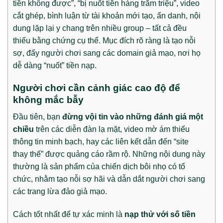
tiền không được”, “bị nuốt tiền hàng trăm triệu”, video
cắt ghép, bình luận từ tài khoản mới tạo, ẩn danh, nội
dung lặp lại y chang trên nhiều group – tất cả đều
thiếu bằng chứng cụ thể. Mục đích rõ ràng là tạo nỗi
sợ, đẩy người chơi sang các domain giả mạo, nơi họ
dễ dàng “nuốt” tiền nạp.
Người chơi cần cảnh giác cao độ để
không mắc bẫy
Đầu tiên, bạn
đừng vội tin vào những đánh giá một
chiều
trên các diễn đàn lạ mặt, video mờ ám thiếu
thông tin minh bạch, hay các liên kết dẫn đến “site
thay thế” được quảng cáo rầm rộ. Những nội dung này
thường là sản phẩm của chiến dịch bôi nhọ có tổ
chức, nhằm tạo nỗi sợ hãi và dẫn dắt người chơi sang
các trang lừa đảo giả mạo.
Cách tốt nhất để tự xác minh là
nạp thử với số tiền