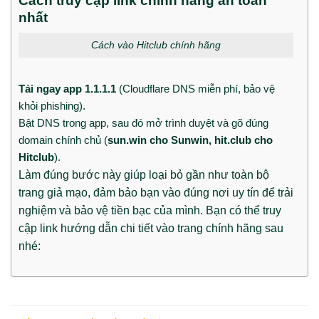
Cách truy cập link chính hãng an toàn
nhất
Cách vào Hitclub chính hãng
Tải ngay app 1.1.1.1
(Cloudflare DNS miễn phí, bảo vệ
khỏi phishing).
Bật DNS trong app, sau đó mở trình duyệt và gõ đúng
domain chính chủ (
sun.win cho Sunwin, hit.club cho
Hitclub
).
Làm đúng bước này giúp loại bỏ gần như toàn bộ
trang giả mạo, đảm bảo bạn vào đúng nơi uy tín để trải
nghiệm và bảo vệ tiền bạc của mình. Bạn có thể truy
cập link hướng dẫn chi tiết vào trang chính hãng sau
nhé: