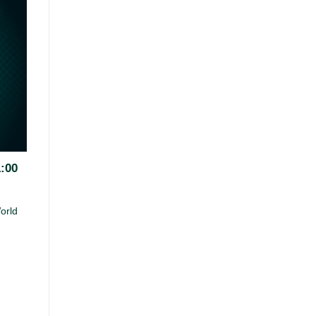
:00
orld