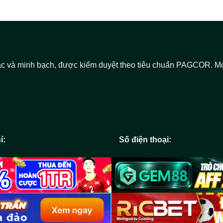
c và minh bạch, được kiểm duyệt theo tiêu chuẩn PAGCOR. Mọi 
ỉ:
Số điện thoại:
Thị Sáu, Đông Hoà, Dĩ An,
0914772283
Dương, Việt Nam
Copyright 2026 ©
chandungnusieunhan.com