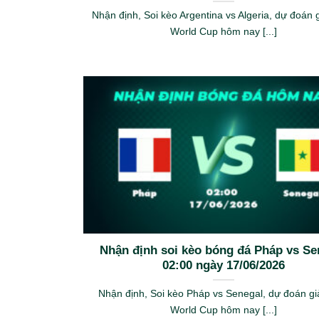
Nhận định, Soi kèo Argentina vs Algeria, dự đoán g
World Cup hôm nay [...]
Nhận định soi kèo bóng đá Pháp vs Se
02:00 ngày 17/06/2026
Nhận định, Soi kèo Pháp vs Senegal, dự đoán gi
World Cup hôm nay [...]