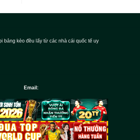
bảng kèo đều lấy từ các nhà cái quốc tế uy
Email:
keovipdecom@gmail.com