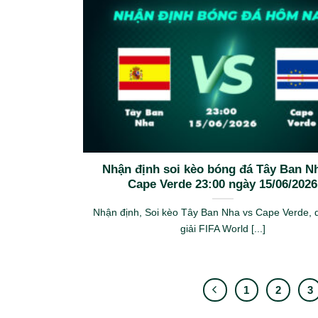
Nhận định soi kèo bóng đá Tây Ban N
Cape Verde 23:00 ngày 15/06/2026
Nhận định, Soi kèo Tây Ban Nha vs Cape Verde,
giải FIFA World [...]
1
2
3