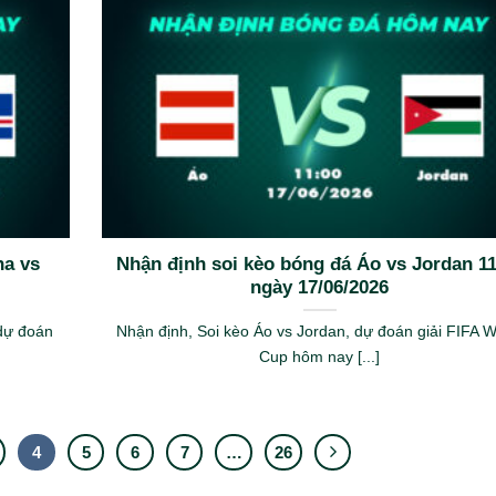
ha vs
Nhận định soi kèo bóng đá Áo vs Jordan 11
ngày 17/06/2026
 dự đoán
Nhận định, Soi kèo Áo vs Jordan, dự đoán giải FIFA W
Cup hôm nay [...]
4
5
6
7
…
26